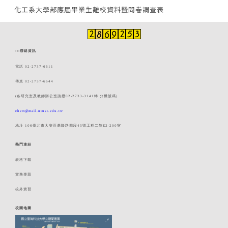
化工系大學部應屆畢業生離校資料暨問卷調查表
:::
聯絡資訊
電話 02-2737-6611
傳真 02-2737-6644
(各研究室及教師辦公室請撥02-2733-3141轉 分機號碼)
chem@mail.ntust.edu.tw
地址 106臺北市大安區基隆路四段43號工程二館E2-200室
熱門連結
表格下載
實務專題
校外實習
校園地圖