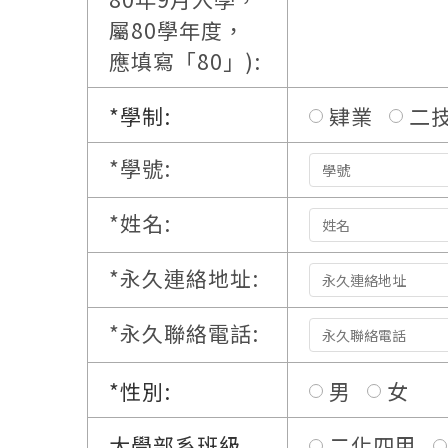
屬80學年度，
應填寫「80」):
*
學制:
肄業
二
*
學號:
*
姓名:
*
永久連絡地址:
*
永久聯絡電話:
*
性別:
男
女
大學部系班級
二化四甲