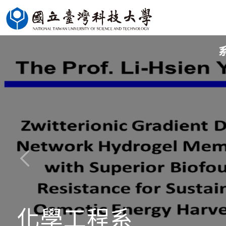
跳
到
主
要
內
容
區
化學工程系