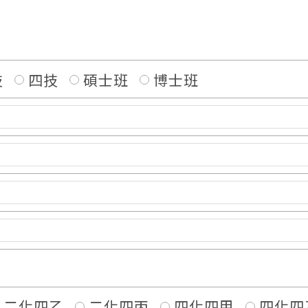
技
四技
碩士班
博士班
二化四乙
二化四丙
四化四甲
四化四