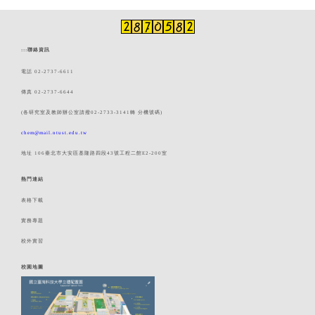
:::
聯絡資訊
電話 02-2737-6611
傳真 02-2737-6644
(各研究室及教師辦公室請撥02-2733-3141轉 分機號碼)
chem@mail.ntust.edu.tw
地址 106臺北市大安區基隆路四段43號工程二館E2-200室
熱門連結
表格下載
實務專題
校外實習
校園地圖