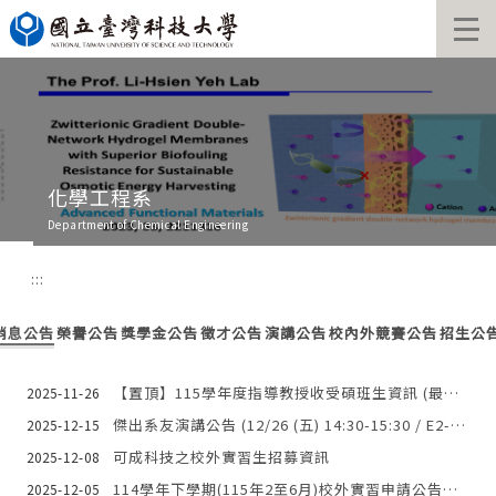
跳
到
主
要
內
容
區
化學工程系
Department of Chemical Engineering
:::
消息公告
榮譽公告
獎學金公告
徵才公告
演講公告
校內外競賽公告
招生公
【置頂】115學年度指導教授收受碩班生資訊 (最後更新日期：2025/12/16)
2025-11-26
傑出系友演講公告 (12/26 (五) 14:30-15:30 / E2-204)
2025-12-15
可成科技之校外實習生招募資訊
2025-12-08
114學年下學期(115年2至6月)校外實習申請公告，申請截止日期：114年12月21日
2025-12-05