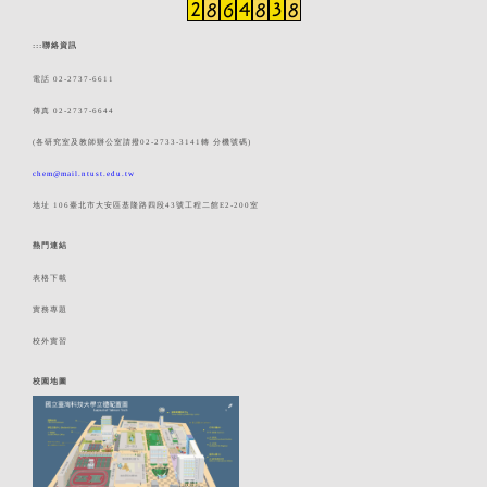
:::
聯絡資訊
電話 02-2737-6611
傳真 02-2737-6644
(各研究室及教師辦公室請撥02-2733-3141轉 分機號碼)
chem@mail.ntust.edu.tw
地址 106臺北市大安區基隆路四段43號工程二館E2-200室
熱門連結
表格下載
實務專題
校外實習
校園地圖