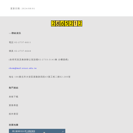
更新日期: 2024/08/01
:::
聯絡資訊
電話 02-2737-6611
傳真 02-2737-6644
(各研究室及教師辦公室請撥02-2733-3141轉 分機號碼)
chem@mail.ntust.edu.tw
地址 106臺北市大安區基隆路四段43號工程二館E2-200室
熱門連結
表格下載
實務專題
校外實習
校園地圖