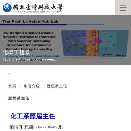
跳
到
主
要
內
容
區
化學工程系
Department of Chemical Engineering
:::
首頁
系所介紹
歷屆系主任
歷屆系主任
化工系歷屆主任
劉清田 (民國67年~70年09月)