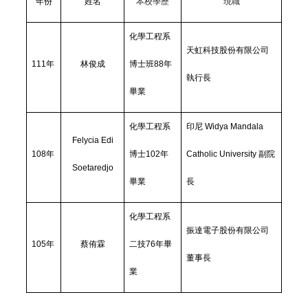
年份
姓名
本校學歷
現職
化學工程系
天虹科技股份有限公司
111
年
林俊成
博士班88年
執行長
畢業
化學工程系
印尼 Widya Mandala
Felycia Edi
108
年
博士102年
Catholic University 副院
Soetaredjo
畢業
長
化學工程系
振達電子股份有限公司
105
年
蔡侑霖
二技76年畢
董事長
業