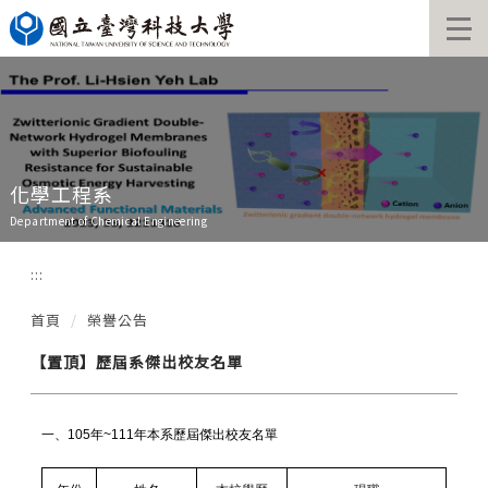
跳
到
主
要
內
容
區
化學工程系
Department of Chemical Engineering
:::
首頁
榮譽公告
【置頂】歷屆系傑出校友名單
一、
105年~111年本系歷屆傑出校友名單