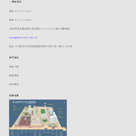
:::
聯絡資訊
電話 02-2737-6611
傳真 02-2737-6644
(各研究室及教師辦公室請撥02-2733-3141轉 分機號碼)
chem@mail.ntust.edu.tw
地址 106臺北市大安區基隆路四段43號工程二館E2-200室
熱門連結
表格下載
實務專題
校外實習
校園地圖