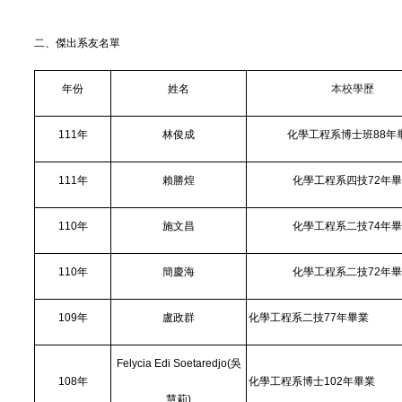
二
、傑出系友名單
年份
姓名
本校學歷
111
年
林俊成
化學工程系博士班88年
111
年
賴勝煌
化學工程系四技72年
110
年
施文昌
化學工程系二技74年
110
年
簡慶海
化學工程系二技72年
109
年
盧政群
化學工程系二技77年畢業
Felycia Edi Soetaredjo(
吳
108
年
化學工程系博士102年畢業
慧莉)