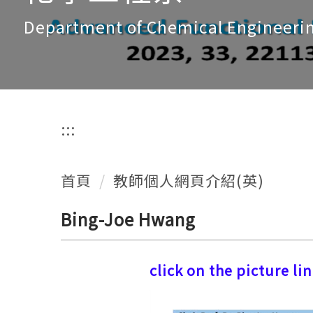
Department of Chemical Engineeri
:::
首頁
教師個人網頁介紹(英)
Bing-Joe Hwang
click on the picture l