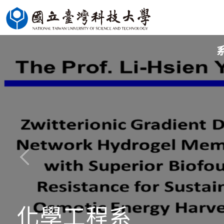
跳
到
主
要
內
容
區
化學工程系