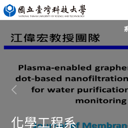
跳
到
主
要
內
容
區
化學工程系