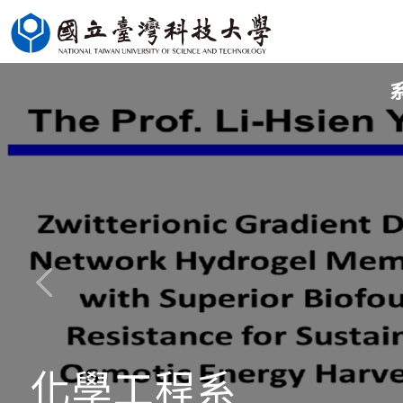
跳
到
主
要
內
容
區
化學工程系