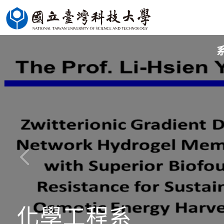
跳
到
主
要
內
容
區
化學工程系