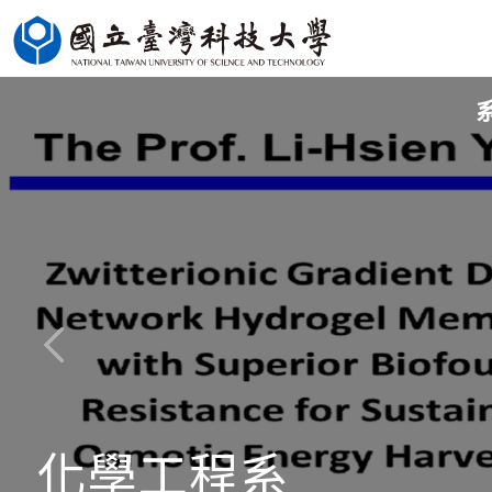
跳
到
主
要
內
容
區
化學工程系