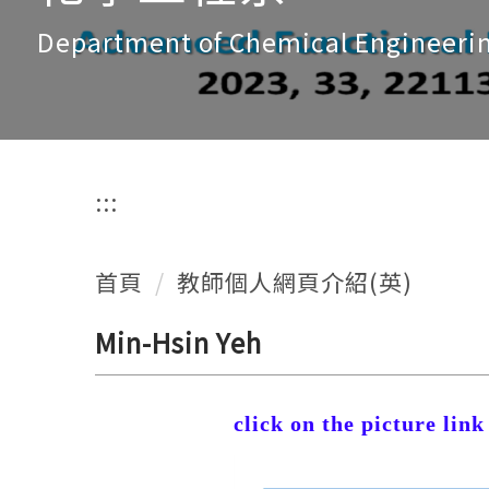
Department of Chemical Engineeri
:::
首頁
教師個人網頁介紹(英)
Min-Hsin Yeh
click on the picture li