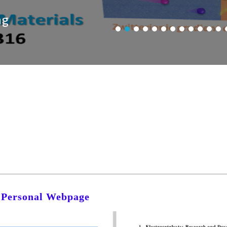
ng
nk Personal Webpage