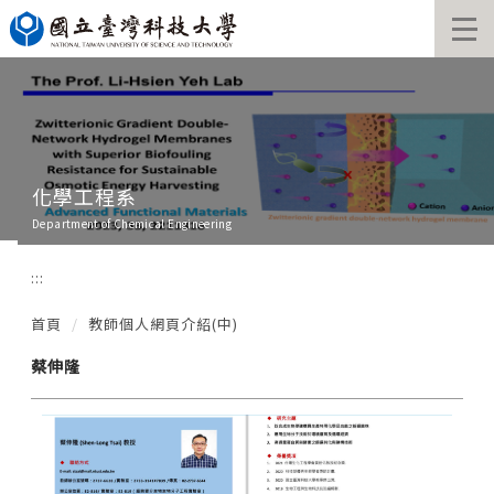
跳
到
主
要
內
容
區
化學工程系
Department of Chemical Engineering
:::
首頁
教師個人網頁介紹(中)
蔡伸隆